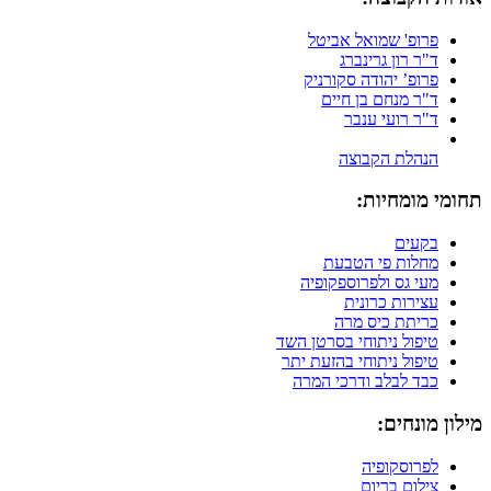
פרופ' שמואל אביטל
ד"ר רון גרינברג
פרופ’ יהודה סקורניק
ד"ר מנחם בן חיים
ד"ר רועי ענבר
הנהלת הקבוצה
תחומי מומחיות:
בקעים
מחלות פי הטבעת
מעי גס ולפרוספקופיה
עצירות כרונית
כריתת כיס מרה
טיפול ניתוחי בסרטן השד
טיפול ניתוחי בהזעת יתר
כבד לבלב ודרכי המרה
מילון מונחים:
לפרוסקופיה
צילום בריום