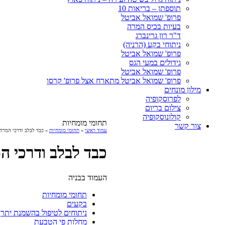
תוספתן – בריאות 10
פרופ' שמואל אביטל
בעיות בכיס המרה
ד"ר רון גרינברג
ניתוחי בקע (הרניה)
פרופ' שמואל אביטל
גידולים במעי הגס
פרופ' שמואל אביטל
פרופ' שמואל אביטל מתארח אצל פרופ' קרסו
מילון מונחים
לפרוסקופיה
צילום בריום
קולונוסקופיה
תחומי מומחיות
צור קשר
עמוד ראשי
»
תחומי מומחיות
» כבד לבלב ודרכי המרה
כבד לבלב ודרכי ה
העמוד בבניה
תחומי מומחיות
בקעים
ניתוחים לטיפול בהשמנת יתר
מחלות פי הטבעת