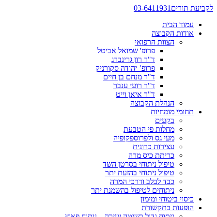
לקביעת תורים
03-6411931
עמוד הבית
אודות הקבוצה
הצוות הרפואי
פרופ' שמואל אביטל
ד"ר רון גרינברג
פרופ’ יהודה סקורניק
ד"ר מנחם בן חיים
ד"ר רועי ענבר
ד"ר איאן וייט
הנהלת הקבוצה
תחומי מומחיות
בקעים
מחלות פי הטבעת
מעי גס ולפרוספקופיה
עצירות כרונית
כריתת כיס מרה
טיפול ניתוחי בסרטן השד
טיפול ניתוחי בהזעת יתר
כבד לבלב ודרכי המרה
ניתוחים לטיפול בהשמנת יתר
כיסוי ביטוחי ומימון
הופעות בתקשורת
ניתוח גדול בשיטה זעירה – ניתוח פאוץ