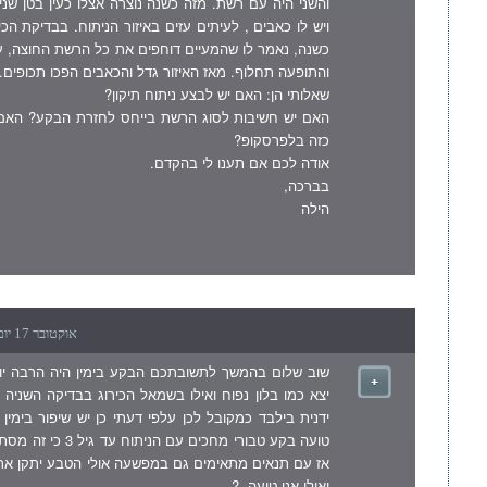
והשני היה עם רשת. מזה כשנה נוצרה אצלו כעין בטן שני
ויש לו כאבים , לעיתים עזים באיזור הניתוח. בבדיקת הכ
כשנה, נאמר לו שהמעיים דוחפים את כל הרשת החוצה, 
והתופעה תחלוף. מאז האיזור גדל והכאבים הפכו תכופים.
שאלותי הן: האם יש לבצע ניתוח תיקון?
האם יש חשיבות לסוג הרשת בייחס לחזרת הבקע? האם נ
כזה בלפרסקופ?
אודה לכם אם תענו לי בהקדם.
בברכה,
הילה
אוקטובר 17 יום רביעי , 2007 12:32 am
שוב שלום בהמשך לתשובתכם הבקע בימין היה הרבה יות
יצא כמו בלון נפוח ואילו בשמאל הכירוג בבדיקה השניה 
ידנית בילבד כמקובל לכן עלפי דעתי כן יש שיפור בימין 
טועה בקע טבורי מחכים עם ה
אז עם תנאים מתאימים גם במפשעה אולי הטבע יתקן את
ואולי אני טועה .?