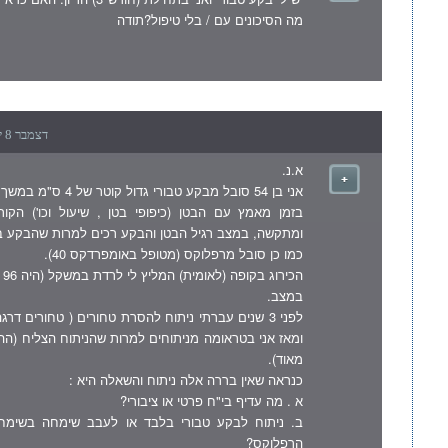
מה הסיכונים עם / בלי טיפול?תודה
דצמבר 8 יום שבת , 2007 1:28 pm
א.נ.
אני בן 54 סובל מבקע טבורי גדול קוטר של 4 ס"מ במשך מספר שנים.
בזמן מאמץ עם הבטן (כיפופי בטן , שיעול וכו') הקו
ומתקשה, במצב רגיל הבטן והבקע רכים למרות שהבקע בו
כמו כן סובל מרפלוקס (מטופל באומפרדקס 40).
במצב.
ומאז אני בטראומה מניתוחים למרות שהניתוח הצליח (
מאוד).
כנראה שאין בררה אלה ניתוח והשאלה היא :
א . מה עדיף בי"ח פרטי או ציבורי?
ב. ניתוח לבקע טבורי בלבד או לעבב שימחה בשימח
הרפלוקס?