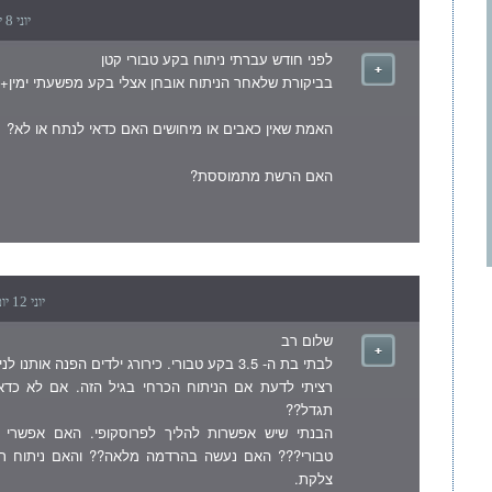
יוני 8 יום שישי , 2007 8:32 am
לפני חודש עברתי ניתוח בקע טבורי קטן
בביקורת שלאחר הניתוח אובחן אצלי בקע מפשעתי ימין+
האמת שאין כאבים או מיחושים האם כדאי לנתח או לא?
האם הרשת מתמוססת?
יוני 12 יום שלישי , 2007 7:59 am
שלום רב
לבתי בת ה- 3.5 בקע טבורי. כירורג ילדים הפנה אותנו לניתוח.
רציתי לדעת אם הניתוח הכרחי בגיל הזה. אם לא כדא
תגדל??
הבנתי שיש אפשרות להליך לפרוסקופי. האם אפשרי
טבורי??? האם נעשה בהרדמה מלאה?? והאם ניתוח רג
צלקת.