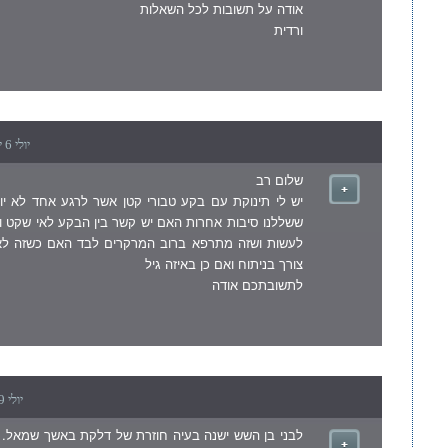
אודה על תשובות לכל השאלות
ורדית
יולי 6 יום שישי , 2007 8:58 am
שלום רב
יש לי תינוקת עם בקע טבורי קטן אשר לרגע אחד לא יו
ששללנו סיבות אחרות האם יש קשר בין הבקע לאי שקט וכ
לעשות ושזה מתרפא ברוב המרקרים לבד האם כשזה ל
צורך בניתוח ואם כן באיזה גיל
לתשובתכם אודה
יולי 9 יום שני , 2007 3:46 pm
לבני בן השש ישנה בעיה חוזרת של דלקת באשך שמאל. 