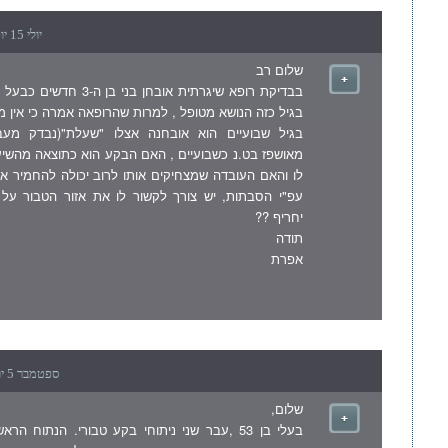
יולי 15 יום ראשון , 2007 9:35 am
שלום רב
בבדיקת רופא שיגרתית אובחן בני
בגיל כזה הנושא מטופל , למרות שהרופאה אמרה כי אין 
בגיל שבועיים הוא אובחנה אצלו "שעלת"(נבדק מעב
מאושפז בט.נ כשבועיים , האם הבקע הוא כתוצאה מהשיע
לו והאם העובדה שמצחיקים אותו לרוב יכולה להחמיר 
עפ"י הסבתות, יש צורך לקשור לו את אזור הטבור ע
יחריף ??
תודה
אפרת
ספטמבר 5 יום רביעי , 2007 6:23 pm
שלום,
בעלי בן 53 ,עבר שני ניתוחי בקע טבורי. הנתוח ה