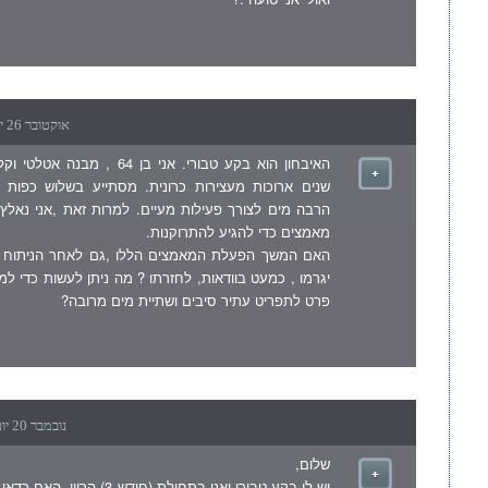
אוקטובר 26 יום שישי , 2007 5:34 pm
האיבחון הוא בקע טבורי. אני בן 64 ,
שנים ארוכות מעצירות כרונית. מסתייע בשלוש כפות א
הרבה מים לצורך פעילות מעיים. למרות זאת ,אני נאל
מאמצים כדי להגיע להתרוקנות.
האם המשך הפעלת המאמצים הללו ,גם לאחר הניתוח ל
יגרמו , כמעט בוודאות, לחזרתו ? מה ניתן לעשות כדי ל
פרט לתפריט עתיר סיבים ושתיית מים מרובה?
נובמבר 20 יום שלישי , 2007 4:06 am
שלום,
יש לי בקע טבורי ואני בתחילת (חודש 