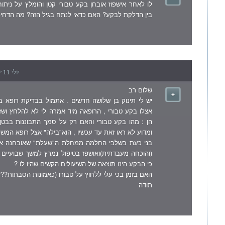
לו לאחר אישפוז אובחן בקע טבורי קטן והומלץ על ניתו
בין הדלקת לבקע? האם כדאי לנתח בגיל הזה? מה הדחיפ
יולי 11 יום רביעי , 2007 8:39 am
שלום רב
יש לי תינוק בן שלושה חדשים . אתמול בבדיקת רופא 
אצלו בקע טבורי , הרופאה מיד אמרה לי לא להלחץ ושזה
הן : מהו בקע טבורי והאם רק על סמך התבוננות בבטן
ומדוע לא ראו זאת עד עכשיו , הוא"בילה" אצל רופא המ
בני כעת בשלבי החלמה ממחלת ה"שעלת" שאובחנה אצל
(והוכחה מעבדתית)ואושפז בטיפול נמרץ למשך שבועיים ,
כי הבקע הינו תוצאה של השיעולים הקשים שהיו לו ?
האם בזמן בכי עלי ללחוץ על טבורו (כאמונות הסבתות???
תודה