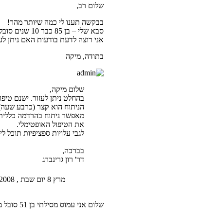
שלום רב,
בבקשה תענו לי כמה שיותר מהר!
סבא שלי – בן 85 כבר 10 שנים סובל מפיסורה בפי הטבעת, אך לא עושה עם זה כלום – מתבייש..
אני רוצה לדעת בודעות האם ניתן לע
בתודה, מיקה
שלום מיקה,
בהחלט ניתן לעזור. ישנם טיפו
הניתוח הוא קצר (כרבע שעה)
מאפשר ניתוח בהרדמה כללית ב
את הטיפול האופטימלי.
לגבי עלויות ספציפיות תוכל ליצור קש
בברכה,
דר' רון גרינברג
מרץ 8 יום שבת , 2008 1:31 pm
שלום אני עמוס מסילתי בן 51 סובל מפיסורה בפי הטבעת ויש לי בעיה בבלוטת התריס שהם מהירות מה אני יכול לעשות?