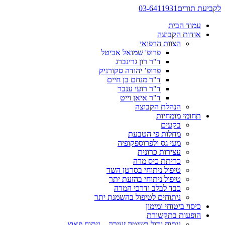
לקביעת תורים
03-6411931
עמוד הבית
אודות הקבוצה
הצוות הרפואי
פרופ' שמואל אביטל
ד"ר רון גרינברג
פרופ’ יהודה סקורניק
ד"ר מנחם בן חיים
ד"ר רועי ענבר
ד"ר איאן וייט
הנהלת הקבוצה
תחומי מומחיות
בקעים
מחלות פי הטבעת
מעי גס ולפרוספקופיה
עצירות כרונית
כריתת כיס מרה
טיפול ניתוחי בסרטן השד
טיפול ניתוחי בהזעת יתר
כבד לבלב ודרכי המרה
ניתוחים לטיפול בהשמנת יתר
כיסוי ביטוחי ומימון
הופעות בתקשורת
ניתוח גדול בשיטה זעירה – ניתוח פאוץ