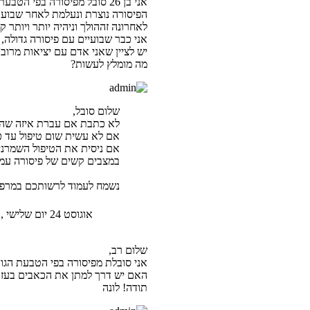
אני בן 26 סובל מפיסורה בפי הטבעת כבר לפחות שנה.
הפיסורה נוצרת ונעלמת לאחר שבוע 
לאחרונה זההולך וניהיה יותר ויותר 
אני כבר שבועיים עם פיסורה גדולה, 
יש לציין שאני אדם עם יציאות מרובות בד"כ (כ-4 ביום) ובזמן הפיסורה
מה מומלץ לעשות?
שלום סובל,
לא כתבת אם עברת איזה שהוא
אם לא עשית שום טיפול עד כה -
אם ניסית את הטיפול השמרני - נ
במצבים קשים של פיסורה עמוקה
נשמח לעמוד לרשותכם במרפאתי
אוגוסט 24 יום שלישי , 2010 3:40 pm
שלום רב,
אני סובלת מפיסורה בפי הטבעת הגורמת לי לכאבים
האם יש דרך למתן את הכאבים בעז
תודה! לונה