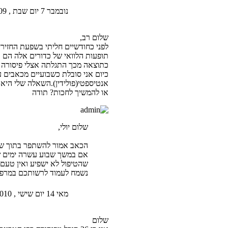
נובמבר 7 יום שבת , 2009 4:03 pm
שלום רב,
לפני כחודשיים חליתי בשפעת החזירי
תופעות הלוואי של כדורים אלה הם 
כתוצאה מכך התגלתה אצלי פיסורה 
כיום אני סובלת כשבועיים מכאבים 
אנטיספטי(פולידין).השאלה שלי היא
או להמשיך לחכות? תודה
שלום יולי,
הכאב אמור להשתפר בתוך שבוע עד 10 ימים מהטיפול - אין שום סיבה 
אם במשך שבוע עשרה ימים של 
שהטיפול לא ישפיע ואין טעם
נשמח לעמוד לרשותכם במרפאתי
מאי 14 יום שישי , 2010 9:17 am
שלום