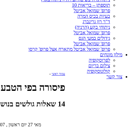
תוספתן – בריאות 10
פרופ' שמואל אביטל
בעיות בכיס המרה
ד"ר רון גרינברג
ניתוחי בקע (הרניה)
פרופ' שמואל אביטל
גידולים במעי הגס
פרופ' שמואל אביטל
פרופ' שמואל אביטל מתארח אצל פרופ' קרסו
מילון מונחים
לפרוסקופיה
צילום בריום
קולונוסקופיה
עמוד ראשי
»
צור קשר
פיסורה בפי הטבע
14 שאלות גולשים בנושא » פיסורה בפי הטבעת
מאי 27 יום ראשון , 2007 10:36 am