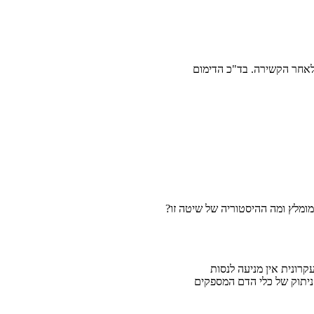
עוברים קשירה עלול להופיע דמם משמעותי. זה קורה באופן קלאסי עד כ 10 ימים לאחר הקשירה. בד"כ הדימום
מומלץ ומה ההיסטוריה של שיטה זו?
ומיות אינה ניתוח. הקשירה מתבצעת במרפאה ללא הרדמה. שיעורי ההצלחה הם מעל 50% . עקרונית אין מניעה לנסות
 ניתוק של כלי הדם המספקים