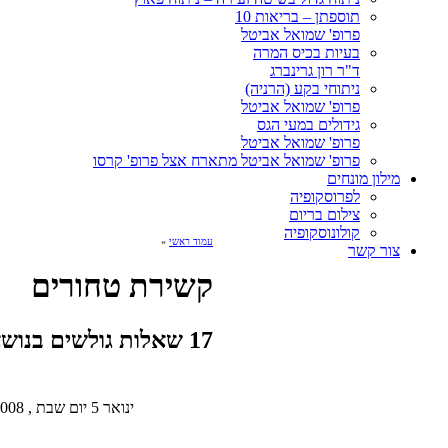
תוספתן – בריאות 10
פרופ' שמואל אביטל
בעיות בכיס המרה
ד"ר רון גרינברג
ניתוחי בקע (הרניה)
פרופ' שמואל אביטל
גידולים במעי הגס
פרופ' שמואל אביטל
פרופ' שמואל אביטל מתארח אצל פרופ' קרסו
מילון מונחים
לפרוסקופיה
צילום בריום
קולונוסקופיה
עמוד ראשי
»
צור קשר
קשירת טחורים
17 שאלות גולשים בנושא » קשירת טחורים
ינואר 5 יום שבת , 2008 1:41 am