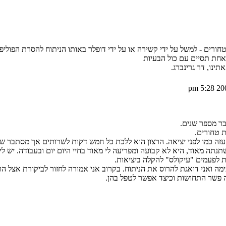
חורים - למשל על ידי קשירה או על ידי דופלר באותו הניתוח להסרת הפוליפ
אחת תסיים עם כול הבעיות
נו, דר גרינברג.
בר מספר שנים.
ת טחורים.
זה כמו לפני יציאה. הרצון הוא ללכת כל חמש דקות לשרותים אך מסתבר שהה
נתה מאוד, היא לא קבועה ומפריעה לי מאוד בחיי היום יום ובעבודה. יש ל
ת לפעמים "עיקולס" להקלה ביציאות.
ה ואני דואגת להרוס את הניתוח. בקרוב אני אמורה לחזור לביקורת אצל הר
ה פשר התחושות וכיצד אפשר לטפל בהן.