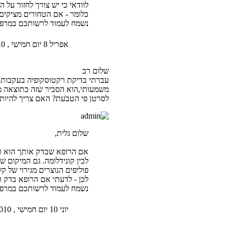
לוודאי כי יש צורך לחזור על 
כלומר - אם הטחורים מציקים ל
נשמח לעמוד לרשותכם במרפאתי
אפריל 8 יום חמישי , 2010 8:18 pm
שלום רב
עברתי בדיקת רקטוסקופיה בעקבות נ
משמעותי,הוא הסביר שזה כתוצאה מקש
לסרטן פי הטבעת? האם צריך להיות
שלום גלית,
אם הרופא שבדק אותך הוא רופ
לבין קונידלומה. גם המיקום 
פוליפים הנוצרים מגירוי של ק
לכן - לדעתי אם הרופא בדק ו
נשמח לעמוד לרשותכם במרפאתי
יוני 10 יום חמישי , 2010 12:30 pm