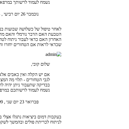
נשמח לעמוד לרשותך במרפאתינ
נובמבר 26 יום רביעי , 2008 5:49 pm
לאחר טיפול של כשלושה שבועות בנפי
הטבעת האם הדבר נורמלי והאם מדובר
האחרון האם כדאי לעבור ניתוח לטח
שכדאי לראות אם הטחורים יחזרו ו
שלום קובי,
אם יש הקלה ואין כאבים אלא 
לגבי הטחורים - תלוי מה המצ
בבדיקה שתעבור ניתן יהיה לר
נשמח לעמוד לרשותכם במרפאתי
פברואר 23 יום שני , 2009 6:24 pm
בעקבות דמום ביציאות נתגלו אצלי ב
לניתוח לכריתת פולים ובהמשך לשקו