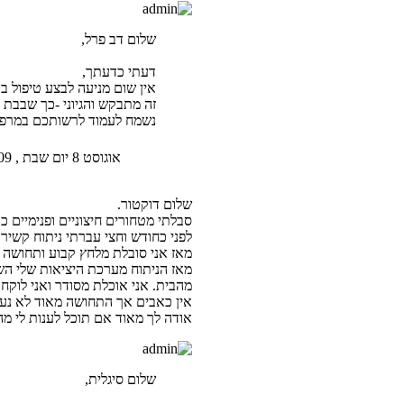
שלום דב פרל,
דעתי כדעתך,
אין שום מניעה לבצע טיפול בט
זה מתבקש והגיוני -כך שבבת 
נשמח לעמוד לרשותכם במרפאתי
אוגוסט 8 יום שבת , 2009 5:28 pm
שלום דוקטור.
סבלתי מטחורים חיצוניים ופנימיים כ
לפני כחודש וחצי עברתי ניתוח קשיר
מאז אני סובלת מלחץ קבוע ותחושה ע
מאז הניתוח מערכת היציאות שלי השת
מהבית. אני אוכלת מסודר ואני לוקח
אין כאבים אך התחושה מאוד לא נעימ
אודה לך מאוד אם תוכל לענות לי מ
שלום סיגלית,