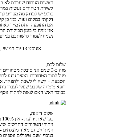
ראשית הניתוח שעברת לא ברור
קשירת הטחורים נעשית במרפא
כרגע יש לבדוק מה מפריע לך 
דלקתי במקום ועוד. כמו כן ק
אם התופעה החלה מייד לאחר ה
אני מניח כי בזמן הביקורת ה
נשמח לעמוד לרשותכם במרפאתי
אוגוסט 13 יום חמישי , 2009 4:38 pm
שלום לכם,
מזה כ-3 שנים אני סובלת מטחו
פנול לתוך הטחורים. המצב נרגע לת
הטבעת – קשה לי לשבת ולתפקד. אני 
בכובד ראש האם לגשת לניתוח נוסף ש
שלום דיאנה,
כפי שאת יודעת - אין 100% בשום ניתוח ולא ניתן להתחייב כי הניתוח יפתור את הבעיה לצמיתות
ניתוחי הטחורים החדשים שיש 
הניתוחים גם מאוד מוצלחים - וניתן לומר כ
בנוסף ישנם טיפולים נוספים 