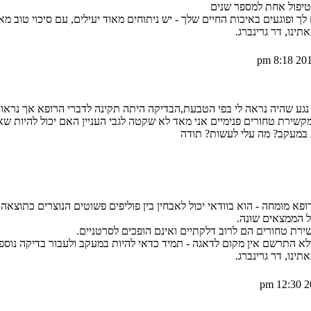
הטיפול אחת למספר שנים
ך ופוגעים באיכות החיים שלך - יש ניתוחים מאוד יעילים, עם סיכוי טוב מא
נו, דר גרינברג.
גע שהיה נראה לי בפי הטבעת,הבדיקה היתה תקינה לדברי הרופא אך נראו 
ירת טחורים פנימיים אני מאד לא שקטה לגבי העניין האם יכול להיות שאלו
 במעקב? מה עלי לעשות? תודה
א מומחה - הוא בוודאי יכול לאבחין בין פוליפים פשוטים הנוצרים כתוצאה 
של הממצאים שונה.
שירת טחורים הם לרוב דלקתיים ואינם הופכים לסרטניים.
לא התרשם אין מקום לדאגה - תמיד כדאי להיות במעקב ולעבור בדיקה נוספ
נו, דר גרינברג.