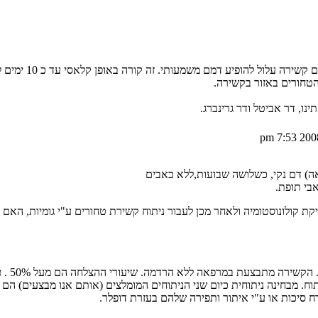
ב 2-4 אחוזים מחולים ש
טחורים באזור בקשירה.
ו, דר אביטל ודר גרינברג.
אה) דם נקי, כשלושה שבועות,ללא כאבים
בי תופת.
קת קולונוסטומיה ולאחר מכן לעבור ניתוח קשירת טחורים ע"י גומיות, האם 
קשירה עם ג
וח. מבחינה ניתוחית כיום שני הניתוחים המומלצים (אותם אנו מבצעים) הם
ח סיכות או ע"י איתור ותפירה שלהם בעזרת דופלר.