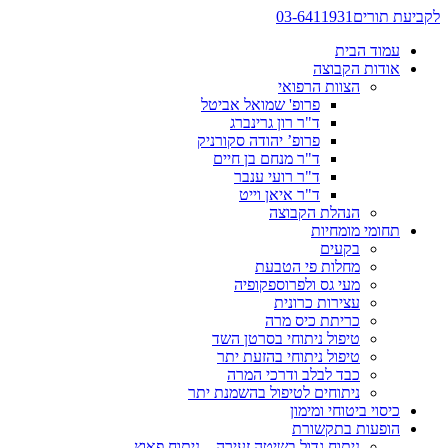
לקביעת תורים
03-6411931
עמוד הבית
אודות הקבוצה
הצוות הרפואי
פרופ' שמואל אביטל
ד"ר רון גרינברג
פרופ’ יהודה סקורניק
ד"ר מנחם בן חיים
ד"ר רועי ענבר
ד"ר איאן וייט
הנהלת הקבוצה
תחומי מומחיות
בקעים
מחלות פי הטבעת
מעי גס ולפרוספקופיה
עצירות כרונית
כריתת כיס מרה
טיפול ניתוחי בסרטן השד
טיפול ניתוחי בהזעת יתר
כבד לבלב ודרכי המרה
ניתוחים לטיפול בהשמנת יתר
כיסוי ביטוחי ומימון
הופעות בתקשורת
ניתוח גדול בשיטה זעירה – ניתוח פאוץ