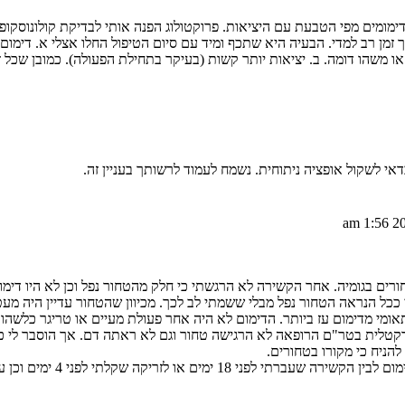
מומים מפי הטבעת עם היציאות. פרוקטולוג הפנה אותי לבדיקת קולונוסקופ
זמן רב למדי. הבעיה היא שתכף ומיד עם סיום הטיפול החלו אצלי א. דימום 
או משהו דומה. ב. יציאות יותר קשות (בעיקר בתחילת הפעולה). כמובן שכל
דאי לשקול אופציה ניתוחית. נשמח לעמוד לרשותך בעניין זה.
ורים בגומיה. אחר הקשירה לא הרגשתי כי חלק מהטחור נפל וכן לא היו דימומ
 ככל הנראה הטחור נפל מבלי ששמתי לב לכך. מכיוון שהטחור עדיין היה מעט
אומי מדימום עז ביותר. הדימום לא היה אחר פעולת מעיים או טריגר כלשה
טלית בטר"ם הרופאה לא הרגישה טחור וגם לא ראתה דם. אך הוסבר לי כי מכ
הניח כי מקורו בטחורים.
ימים או לזריקה שקלתי לפני 4 ימים וכן על מה מעיד הדימום.