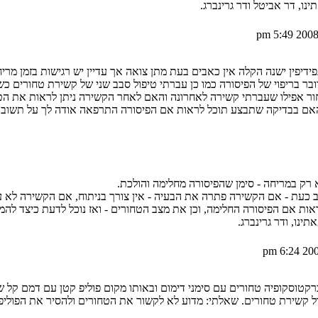
ו, דר אביטל ודר גרינברג.
דיפין ישנה הקלה אין כאבים בעת מתן צואה אך עדיין יש רגישות בזמן מריח
 בריפוי של הפיסורה כמו כן עברתי טיפול סבב שני של קשירת טחורים כשב
ור אפילו שעברתי קשירה לאחרונה והאם לאחר הקשירה ניתן לראות את הטח
האם בבדיקה שתבצע תוכל לראות אם הפיסורה התרפאה אודה לך על תשובת
רק במריחה - סימן שהפיסורה מחלימה והולכת.
ב כעת - אם הקשירה פתרה את הבעיה - אין צורך בניתוח, אם הקשירה לא עו
אות אם הפיסורה החלימה, וכן את מצב הטחורים - ואז נוכל לדעת כיצד להמ
נו, ודר גרינברג.
רקטוסקופיה טחורים עם סימני דימום ובאותו מקום פוליפ קטן עם דמם קל ש
ל קשירת טחורים. שאלתי: מדוע לא לקשור את הטחורים ולהסיר את הפוליפ 