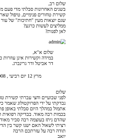
שלום רב,
בשנים האחרונות סבלתי מדי פעם מדי
קשירת טחורים פנימיים, טיפול שארך 
שגם יוצאות מעין "חתיכות" של עור 
ממליצים לעשות כרגע?
לאן לפנות?
שלום א"א,
במידה וקשירות אינן עוזרות כ
דר אביטל ודר גרינברג.
מרץ 12 יום רביעי , 2008 1:56 am
שלום
לפני שבועיים וחצי עברתי קשירת טח
נבדקתי על ידי הפרוקטולוג שאמר כי
אתמול במהלך היום סבלתי באופן פת
בכמות רבה מאוד. בבדיקה רפואית רק
שהדם ניתז בעוצמה רבה סביר מאוד ל
רציתי לשאול האם ישנו קשר בין הדימום לבין הקשירה שעברתי לפני 18 
תודה רבה על עזרתכם הרבה
יואב