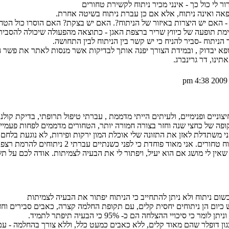
 לי כול כך - אינני מכיר ניתוח לקשירת טחורים
ה ואינה ניתוח, אלא אם כן עברת ניתוח בשיטה אחרת.
- האם יש היצרות באיזור של הניתוח?. האם יש בצקת? האם הוסרו כול הטח
יימת תופעה של כיווץ שריר ברצפת האגן - כתוצאה מהפעולה שיכולה להסביר
ניתוח -סביר להניח כי יש קשר בין הניתוח לבין התחושה.
רופא יבדוק , ובמידת הצורך יפנה אותך לבדיקות אשר מנסות לאתר את פשר 
נו, דר גרינברג.
רים חיצוניים ופנימיים, ולעיתים הייתי מדממת , עברתי טיפול תרופתי, בדיקת קו
קופה של כחצי שנה וחזר בצורה חמורה יותר, הטחורים מדממים לפחות פעמי
משתדלת לאזן את התזונה שלי אוכלת המון ירקות ופירות, לא נוגעת בלחם ע
רופא מומחה שקבע שעלי לעבור ניתוח טחורים. אני מאוד פ
אין לי מושג אם הוא יעיל, ויפתור לי את הבעיה לצמיתות. אודה לכם על 
כיום הן ניתוחים יחסית קלים, עם תקופת החלמה קצרה, כאבים סבירים וחז
י סיכויי ההצלחה הם כ- 95% כי הבעיה תיפתר לתמיד.
כגון דופלר שהם מאוד קלים, ללא כאבים כמעט כלל, וללא צורך בהחלמה - ע