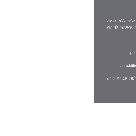
ור]ופוליפ ללא גבעול
הבנתי שאפשר להירגע
ped
in addit
נות עבודת קודש