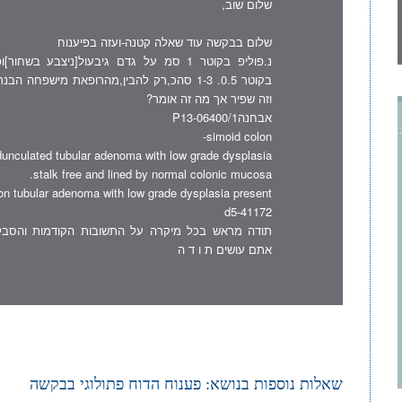
שלום שוב,
שלום בבקשה עוד שאלה קטנה-ועזה בפיענוח
נ.פוליפ בקוטר 1 סמ על גדם גיבעול[ניצבע בשח
בקוטר 0.5. 1-3 סהכ,רק להבין,מהרופאת מישפחה 
וזה שפיר אך מה זה אומר?
אבחנהP13-06400/1
simoid colon-
unculated tubular adenoma with low grade dysplasia.
stalk free and lined by normal colonic mucosa.
ion tubular adenoma with low grade dysplasia present.
d5-41172
תודה מראש בכל מיקרה על התשובות הקודמות והסבל
אתם עושים ת ו ד ה
שאלות נוספות בנושא:
פענוח הדוח פתולוגי בבקשה