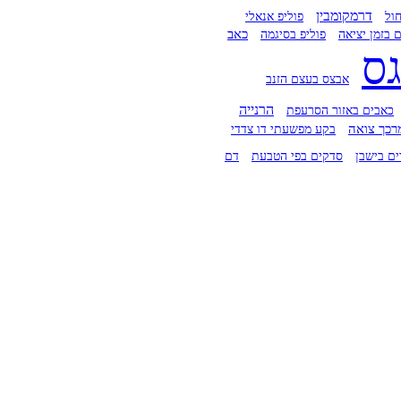
דרמקומבין
ול
פוליפ אנאלי
 בזמן יציאה
כאב
פוליפ בסיגמה
ס
אבצס בעצם הזנב
הרנייה
כאבים באזור הסרעפת
רכך צואה
בקע מפשעתי דו צדדי
ים בישבן
סדקים בפי הטבעת
דם