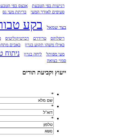
רגישות בפי הטבעת
אבצס בפי הטבע
סעיפים לאורך המעי
כריתת מעי גס
בקע טבור
בצד שמאל
טרידרם
כ
ריפלוקס
דברטיקוליטיס
כאבים מתחת
כאילו משהו תקוע בגרון
ניתוח ט
מעי מפותל
ליחה בגרון
סמוי בצואה
ייעוץ וקביעת תורים
אנא מלאו את פרטיכם ונחזור אליכם בהקדם:
*
*
*