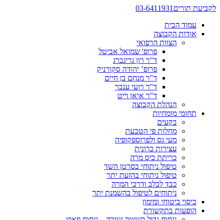
לקביעת תורים
03-6411931
עמוד הבית
אודות הקבוצה
הצוות הרפואי
פרופ' שמואל אביטל
ד"ר רון גרינברג
פרופ’ יהודה סקורניק
ד"ר מנחם בן חיים
ד"ר רועי ענבר
ד"ר איאן וייט
הנהלת הקבוצה
תחומי מומחיות
בקעים
מחלות פי הטבעת
מעי גס ולפרוספקופיה
עצירות כרונית
כריתת כיס מרה
טיפול ניתוחי בסרטן השד
טיפול ניתוחי בהזעת יתר
כבד לבלב ודרכי המרה
ניתוחים לטיפול בהשמנת יתר
כיסוי ביטוחי ומימון
הופעות בתקשורת
ניתוח גדול בשיטה זעירה – ניתוח פאוץ