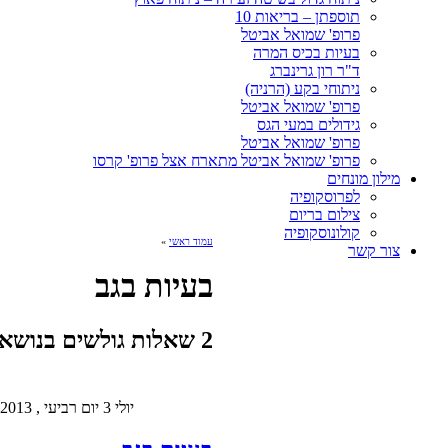
תוספתן – בריאות 10
פרופ' שמואל אביטל
בעיות בכיס המרה
ד"ר רון גרינברג
ניתוחי בקע (הרניה)
פרופ' שמואל אביטל
גידולים במעי הגס
פרופ' שמואל אביטל
פרופ' שמואל אביטל מתארח אצל פרופ' קרסו
מילון מונחים
לפרוסקופיה
צילום בריום
קולונוסקופיה
עמוד ראשי
»
צור קשר
בעיות בגב
2 שאלות גולשים בנושא » בעיות בגב
יולי 3 יום רביעי , 2013 5:11 pm