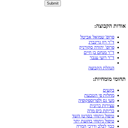
אודות הקבוצה:
פרופ' שמואל אביטל
ד"ר רון גרינברג
פרופ’ יהודה סקורניק
ד"ר מנחם בן חיים
ד"ר רועי ענבר
הנהלת הקבוצה
תחומי מומחיות:
בקעים
מחלות פי הטבעת
מעי גס ולפרוספקופיה
עצירות כרונית
כריתת כיס מרה
טיפול ניתוחי בסרטן השד
טיפול ניתוחי בהזעת יתר
כבד לבלב ודרכי המרה