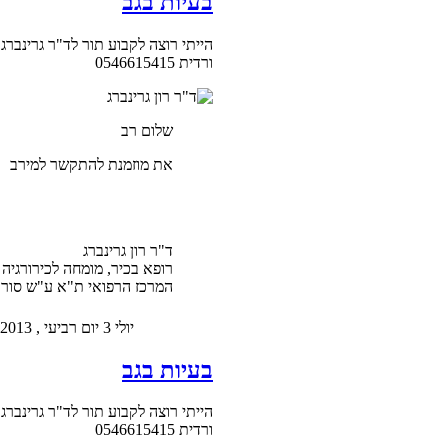
בעיות בגב
הייתי רוצה לקבוע תור לד"ר גרינברג א
ורדית 0546615415
שלום רב
את מוזמנת להתקשר למירב 052-6075975 היא תקבע לך תור מתי שתרצי
ד"ר רון גרינברג
רופא בכיר, מומחה לכירורגיה 
המרכז הרפואי ת"א ע"ש סורא
יולי 3 יום רביעי , 2013 5:11 pm
בעיות בגב
הייתי רוצה לקבוע תור לד"ר גרינברג א
ורדית 0546615415