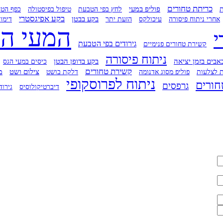
כריתת טחורים
פוליפ במעי
לחץ בפי הטבעת
טיפול בפיסטולה
ת
כפף הטח
בקע אפיגסטרי
בקע בבטן
דימום
אחרי ניתוח פיסורה
עיכולקס
הזעת יתר
המעי הג
י
גירודים בפי הטבעת
קשירת טחורים פנימיים
ניתוח פיסורה
בקע בדופן הבטן
אבים בזמן יציאה
כיסים במעי הגס
קשירת טחורים
מ
 לצלעות
דלקת בושט
צילום ושט
פוליפ מסוג אדנומה
ניתוח לפרוסקופי
חורים
גרפסים
דיברטיקולוסיס
גירוד